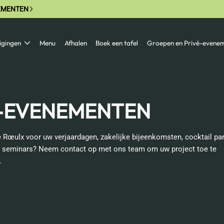
EMENTEN
igingen
Menu
Afhalen
Boek een tafel
Groepen en Privé-evene
É-EVENEMENTEN
e Rœulx voor uw verjaardagen, zakelijke bijeenkomsten, cocktail par
 en seminars? Neem contact op met ons team om uw project toe te
.