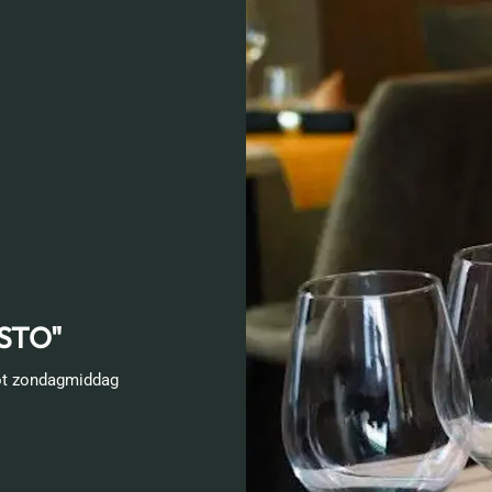
STO"
ot zondagmiddag