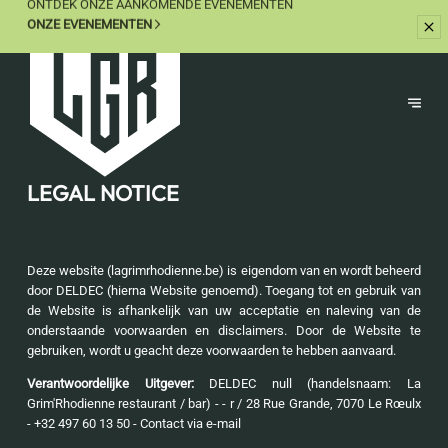
ONZE GERECHTEN KUNNEN
OOK WORDEN MEEGENOMEN
BESTEL NU
LEGAL NOTICE
Deze website (lagrimrhodienne.be) is eigendom van en wordt beheerd
door DELDEC (hierna Website genoemd). Toegang tot en gebruik van
de Website is afhankelijk van uw acceptatie en naleving van de
onderstaande voorwaarden en disclaimers. Door de Website te
gebruiken, wordt u geacht deze voorwaarden te hebben aanvaard.
Verantwoordelijke Uitgever:
DELDEC null (handelsnaam: La
Grim'Rhodienne restaurant / bar) - - r / 28 Rue Grande, 7070 Le Rœulx
- +32 497 60 13 50 -
Contact via e-mail