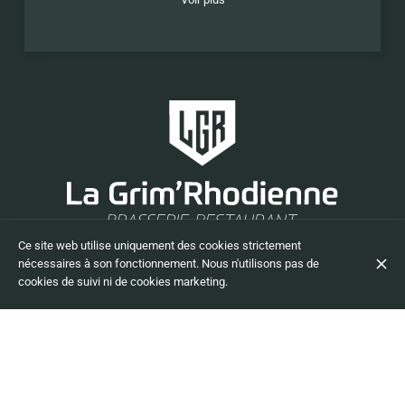
+32 497 60 13 50
Ce site web utilise uniquement des cookies strictement
Contacter
nécessaires à son fonctionnement. Nous n'utilisons pas de
cookies de suivi ni de cookies marketing.
S'ABONNER À NOTRE NEWSLETTER
© La Grim'Rhodienne restaurant / bar 2026
Mentions légales
Protection des données
Paramètres des cookies
Créé par CentralApp
Connexion